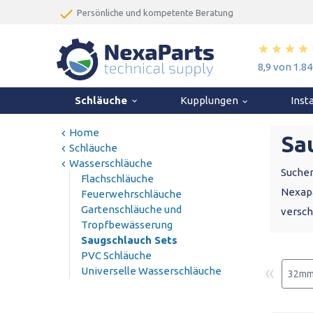
done
Persönliche und kompetente Beratung
done
Geschäftskunde werden? Sehen Sie sich die Vorteile
star
star
star
star
8,9 von 1.
Schläuche
Kupplungen
Inst
keyboard_arrow_down
keyboard_arrow_down
Home
Sa
Schläuche
Wasserschläuche
Suchen
Flachschläuche
Nexapa
Feuerwehrschläuche
Gartenschläuche und
versch
Tropfbewässerung
Saugschlauch Sets
PVC Schläuche
«
Universelle Wasserschläuche
32mm