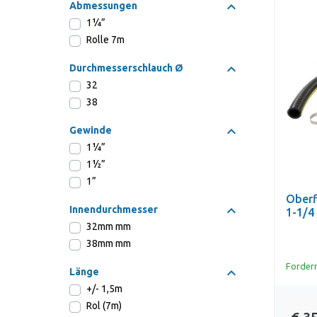
Abmessungen
1¼”
Rolle 7m
Durchmesserschlauch Ø
32
38
Gewinde
1¼”
1½”
1”
Oberf
Innendurchmesser
1-1/4
32mm mm
38mm mm
Fordern
Länge
+/- 1,5m
Rol (7m)