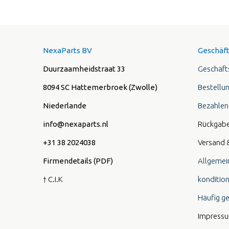
NexaParts BV
Geschäft
Duurzaamheidstraat 33
Geschäft
8094 SC Hattemerbroek (Zwolle)
Bestellu
Niederlande
Bezahlen
info@nexaparts.nl
Rückgab
+31 38 2024038
Versand 
Firmendetails (PDF)
Allgemei
† C.I.K
konditio
Häufig ge
Impress