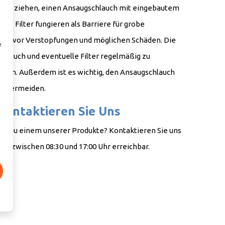
racht ziehen, einen Ansaugschlauch mit eingebautem
se Filter fungieren als Barriere für grobe
lter vor Verstopfungen und möglichen Schäden. Die
e
chlauch und eventuelle Filter regelmäßig zu
sten. Außerdem ist es wichtig, den Ansaugschlauch
rostschäden zu vermeiden.
Kontaktieren Sie Uns
gen zu einem unserer Produkte? Kontaktieren Sie uns
erktagen zwischen 08:30 und 17:00 Uhr erreichbar.