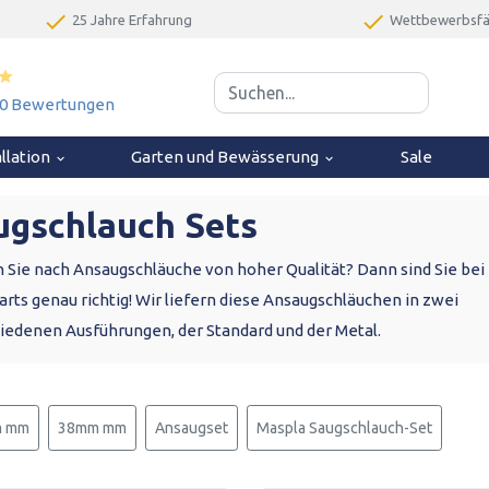
done
done
25 Jahre Erfahrung
Wettbewerbsfäh
 an.
star
840 Bewertungen
allation
Garten und Bewässerung
Sale
keyboard_arrow_down
keyboard_arrow_down
ugschlauch Sets
 Sie nach Ansaugschläuche von hoher Qualität? Dann sind Sie bei
rts genau richtig! Wir liefern diese Ansaugschläuchen in zwei
iedenen Ausführungen, der Standard und der Metal.
 mm
38mm mm
Ansaugset
Maspla Saugschlauch-Set