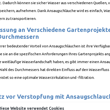
t. Dadurch können sie sicher Wasser aus verschiedenen Quellen, 
eichern, aufnehmen. Dank Ansaugschläuche wird es einfach, Was
er Filtern zu tran
ssung an Verschiedene Gartenprojekte
Durchmessern
erer bedeutender Vorteil von Ansaugschläuchen ist ihre Verfügb
ie sie an die spezifischen Anforderungen Ihres Gartenprojekts a
e weitläufige Wasserlandschaft haben, es gibt immer einen Ansaugs
 Wahl des Durchmessers hat direkten Einfluss auf den Wasserfluss 
hrleistet so eine optimale Wasserz
tz vor Verstopfung mit Ansaugschlauch
Verwendung von Ansaugschläuchen ist es wichtig, die Qualität de
Diese Website verwendet Cookies