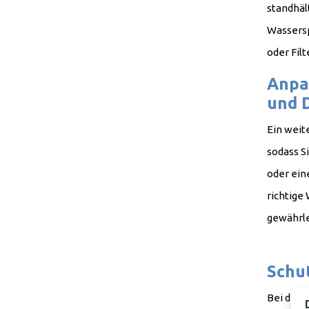
standhäl
Wassersp
od
Anpa
und 
Ein weit
sodass S
oder ein
richtige
gewä
Schu
Bei der 