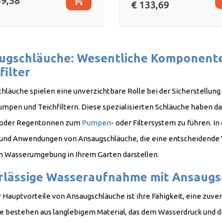
shopping_cart
59,58
€ 133,69
ugschläuche: Wesentliche Komponent
filter
hläuche spielen eine unverzichtbare Rolle bei der Sicherstellung
mpen und Teichfiltern. Diese spezialisierten Schläuche haben da
 oder Regentonnen zum
Pumpen
- oder Filtersystem zu führen. I
 und Anwendungen von Ansaugschläuche, die eine entscheidende V
nden Wasserumgebung in Ihrem 
rlässige Wasseraufnahme mit Ansaug
r Hauptvorteile von Ansaugschläuche ist ihre Fähigkeit, eine zuv
e bestehen aus langlebigem Material, das dem Wasserdruck und