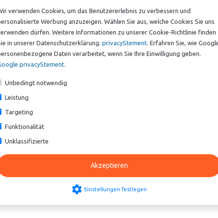
ungen Ihrer Pumpen oder Filter zu vermeiden, sollten Sie in Bet
Wir verwenden Cookies, um das Benutzererlebnis zu verbessern und
personalisierte Werbung anzuzeigen. Wählen Sie aus, welche Cookies Sie uns
der einen separaten Filter am Ende des Schlauchs zu verwenden. Die
erwenden dürfen. Weitere Informationen zu unserer Cookie-Richtlinie finden
artikel wie Blätter und Äste und schützen so Ihre Pumpen und Fi
ie in unserer Datenschutzerklärung.
privacyStement
. Erfahren Sie, wie Googl
personenbezogene Daten verarbeitet, wenn Sie Ihre Einwilligung geben.
der Ansaugschläuche ist relativ einfach. Es wird empfohlen, den S
Google privacyStement
.
en und zu reinigen, um einen optimalen Wasserfluss zu gewährlei
Unbedingt notwendig
d der Wintermonate ordnungsgemäß zu lagern, um F
Leistung
n oder Spezifische Produktanfragen? 
Targeting
e nicht gefunden, wonach Sie gesucht haben, oder haben Sie Fra
Funktionalität
Unklassifizierte
den Sie uns eine E-Mail an info@nexaparts.nl. Wir sind an W
Akzeptieren
settings
Einstellungen festlegen