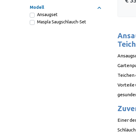
€ 3
Modell
Ansaugset
Maspla Saugschlauch-Set
Ansa
Teich
Ansaugsc
Gartenpu
Teichen
Vorteile
gesu
Zuve
Einer de
Schläuch