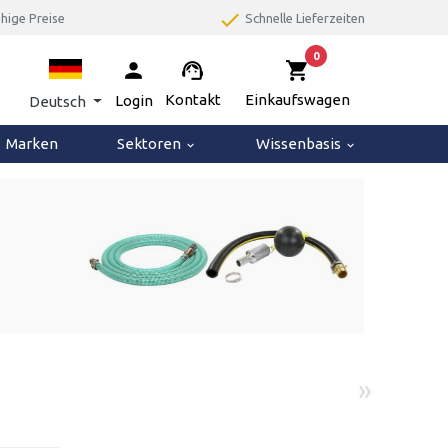
done
ige Preise
Schnelle Lieferzeiten
0
person
support_agent
shopping_cart
Kontakt
Einkaufswagen
Login
Deutsch
Marken
Sektoren
Wissenbasis
keyboard_arrow_down
keyboard_arrow_down
»