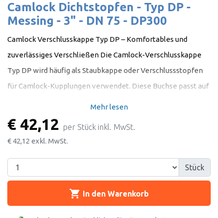
Camlock Dichtstopfen - Typ DP -
Messing - 3" - DN 75 - DP300
Camlock Verschlusskappe Typ DP – Komfortables und
zuverlässiges Verschließen Die Camlock-Verschlusskappe
Typ DP wird häufig als Staubkappe oder Verschlussstopfen
für Camlock-Kupplungen verwendet. Diese Buchse passt auf
alle weiblichen Camlock-Kupplungen der gleichen Größe,
Mehr lesen
auch bekannt als Nocken- und Nutkupplungen. Damit ist es
€ 42,12
per Stück inkl. MwSt.
eine praktische Lösung zum Verschließen von Schläuchen
€ 42,12
exkl. MwSt.
und Rohren, wenn diese nicht im Einsatz sind. Die Kappe
verhindert das Eindringen von Staub, Schmutz und anderen
Stück
Partikeln in die Rohre oder Schläuche und hält die Anlage
shopping_cart
In den Warenkorb
sauber und einsatzbereit. Ein großer Vorteil des Camlock
Typ DP ist seine einfache Handhabung. Durch Auf- bzw.