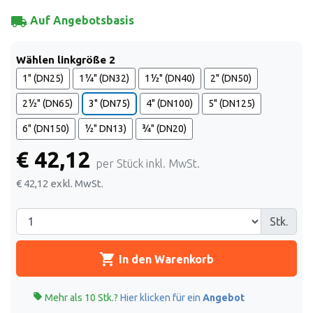
local_shipping
Auf Angebotsbasis
Wählen linkgröße 2
1" (DN25)
1¼" (DN32)
1½" (DN40)
2" (DN50)
2½" (DN65)
3" (DN75)
4" (DN100)
5" (DN125)
6" (DN150)
½" DN13)
¾" (DN20)
€ 42,12
per Stück inkl. MwSt.
€ 42,12
exkl. MwSt.
Stk.
shopping_cart
In den Warenkorb

Mehr als 10 Stk.?
Hier klicken für ein
Angebot