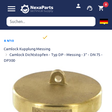


person
0
menu
support_agent
shopping_cart
done
werbsfähige
8,9/10
ise
Geschäftsbestellung?
Camlock Kupplung Messing
navigate_next
Camlock Dichtstopfen - Typ DP - Messing - 3" - DN 75 -
DP300