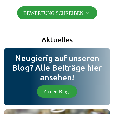
expand_more
BEWERTUNG SCHREIBEN
Hinzufügen
do_not_disturb_on
Negative
Aktuelles
Hinzufügen
Neugierig auf unseren
Nachricht
Blog? Alle Beiträge hier
ansehen!
Foto (Optional) (jpg,png).
Zu den Blogs
Senden