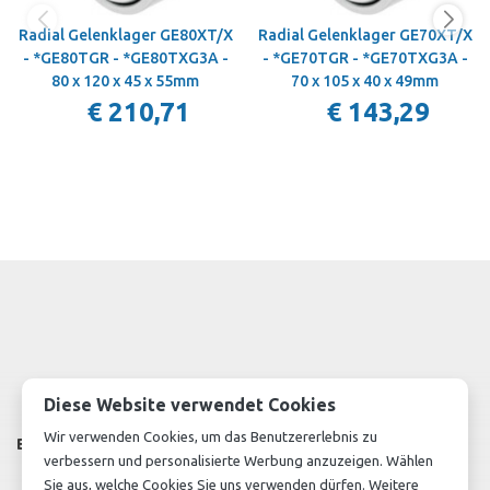
Radial Gelenklager GE80XT/X
Radial Gelenklager GE70XT/X
- *GE80TGR - *GE80TXG3A -
- *GE70TGR - *GE70TXG3A -
80 x 120 x 45 x 55mm
70 x 105 x 40 x 49mm
€ 210,71
€ 143,29
Bewertung schreiben
Diese Website verwendet Cookies
Wir verwenden Cookies, um das Benutzererlebnis zu
Bewertung
verbessern und personalisierte Werbung anzuzeigen. Wählen
1 stars
2 stars
3 stars
4 stars
5 stars
Sie aus, welche Cookies Sie uns verwenden dürfen. Weitere