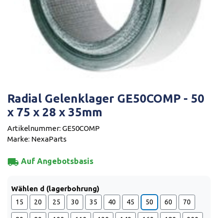
Radial Gelenklager GE50COMP - 50
x 75 x 28 x 35mm
Artikelnummer: GE50COMP
Marke: NexaParts
local_shipping
Auf Angebotsbasis
Wählen d (lagerbohrung)
15
20
25
30
35
40
45
50
60
70