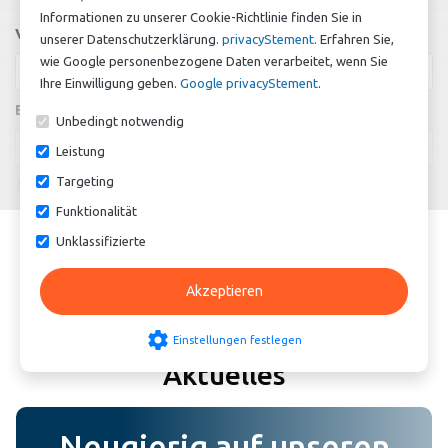
Informationen zu unserer Cookie-Richtlinie finden Sie in
Vor- und Nachname
unserer Datenschutzerklärung.
privacyStement
. Erfahren Sie,
wie Google personenbezogene Daten verarbeitet, wenn Sie
Ihre Einwilligung geben.
Google privacyStement
.
E-Mail
Unbedingt notwendig
Leistung
Targeting
add_circle
Vorteile
Funktionalität
Unklassifizierte
expand_more
BEWERTUNG SCHREIBEN
Hinzufügen
Akzeptieren
do_not_disturb_on
Negative
settings
Einstellungen festlegen
Aktuelles
Hinzufügen
Neugierig auf unseren