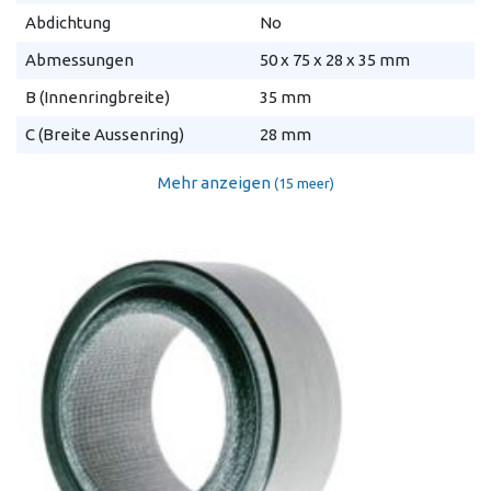
Abdichtung
No
Abmessungen
50 x 75 x 28 x 35 mm
B (Innenringbreite)
35 mm
C (Breite Aussenring)
28 mm
Mehr anzeigen
(15 meer)